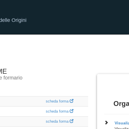
elle Origini
ME
e formario
scheda forma
Orga
scheda forma
scheda forma
Visual
Visualiz