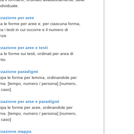
ndividuate.
zzazione per
aree
za le forme per aree e, per ciascuna forma,
za i testi in cui occorre e il numero di
nze.
zzazione per
aree e testi
a le forme sui testi, ordinati per area di
nto.
izzazione
paradigmi
pa le forme per lemma, ordinandole per
ma: [tempo, numero / persona] [numero,
 caso]
zzazione per
aree e paradigmi
pa le forme per aree, ordinandole per
ma: [tempo, numero / persona] [numero,
 caso]
izzazione
mappa