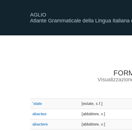
AGLIO
Atlante Grammaticale della Lingua Italiana d
FOR
Visualizzazion
'state
[estate, s.f.]
abacteo
[abbàttere, v.]
abactere
[abbàttere, v.]