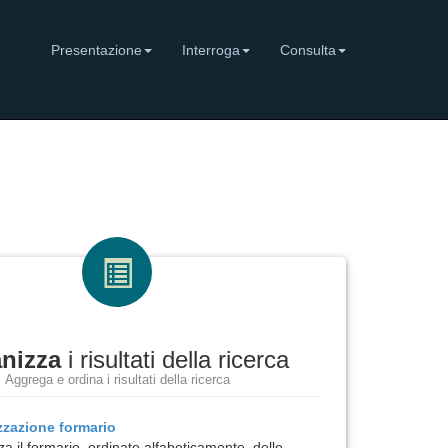
Presentazione
Interroga
Consulta
nizza
i risultati della ricerca
Aggrega e ordina i risultati della ricerca
izzazione
formario
za il formario, ordinato alfabeticamente, delle