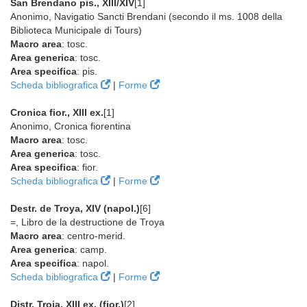
San Brendano pis., XIII/XIV
[1]
Anonimo, Navigatio Sancti Brendani (secondo il ms. 1008 della
Biblioteca Municipale di Tours)
Macro area
: tosc.
Area generica
: tosc.
Area specifica
: pis.
Scheda bibliografica
|
Forme
Cronica fior., XIII ex.
[1]
Anonimo, Cronica fiorentina
Macro area
: tosc.
Area generica
: tosc.
Area specifica
: fior.
Scheda bibliografica
|
Forme
Destr. de Troya, XIV (napol.)
[6]
=, Libro de la destructione de Troya
Macro area
: centro-merid.
Area generica
: camp.
Area specifica
: napol.
Scheda bibliografica
|
Forme
Distr. Troia, XIII ex. (fior.)
[2]