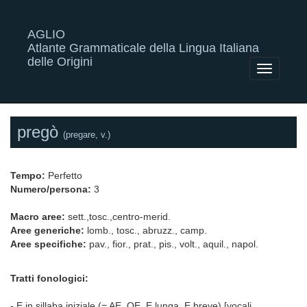
AGLIO
Atlante Grammaticale della Lingua Italiana
delle Origini
Toggle
navigatio
pregò
(pregare, v.)
Tempo:
Perfetto
Numero/persona:
3
Macro aree:
sett.,tosc.,centro-merid.
Aree generiche:
lomb., tosc., abruzz., camp.
Aree specifiche:
pav., fior., prat., pis., volt., aquil., napol.
Tratti fonologici:
- E in sillaba iniziale (= AE, OE, E lunga, E breve) [vocali