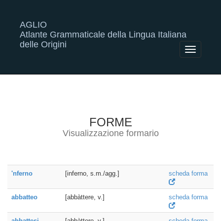
AGLIO
Atlante Grammaticale della Lingua Italiana
delle Origini
Toggle
navigatio
FORME
Visualizzazione formario
'nferno
[inferno, s.m./agg.]
scheda forma
abbatteo
[abbàttere, v.]
scheda forma
abbattesi
[abbàttere, v.]
scheda forma