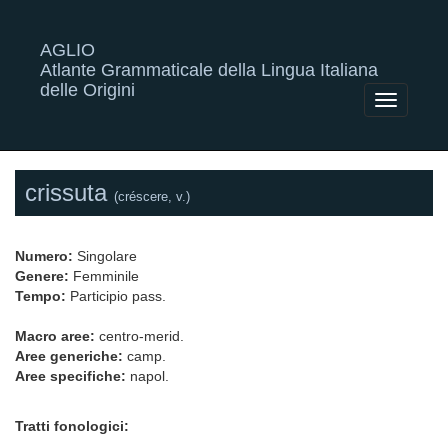
AGLIO
Atlante Grammaticale della Lingua Italiana
delle Origini
Toggle
navigatio
crissuta
(créscere, v.)
Numero:
Singolare
Genere:
Femminile
Tempo:
Participio pass.
Macro aree:
centro-merid.
Aree generiche:
camp.
Aree specifiche:
napol.
Tratti fonologici: