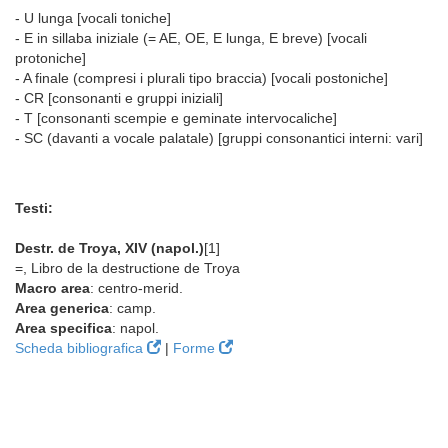
- U lunga [vocali toniche]
- E in sillaba iniziale (= AE, OE, E lunga, E breve) [vocali
protoniche]
- A finale (compresi i plurali tipo braccia) [vocali postoniche]
- CR [consonanti e gruppi iniziali]
- T [consonanti scempie e geminate intervocaliche]
- SC (davanti a vocale palatale) [gruppi consonantici interni: vari]
Testi:
Destr. de Troya, XIV (napol.)
[1]
=, Libro de la destructione de Troya
Macro area
: centro-merid.
Area generica
: camp.
Area specifica
: napol.
Scheda bibliografica
|
Forme