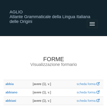
AGLIO
Atlante Grammaticale della Lingua Italiana
delle Origini
Toggle
navigatio
FORME
Visualizzazione formario
abbia
[avere (1), v.]
scheda forma
abbiano
[avere (1), v.]
scheda forma
abbiasi
[avere (1), v.]
scheda forma