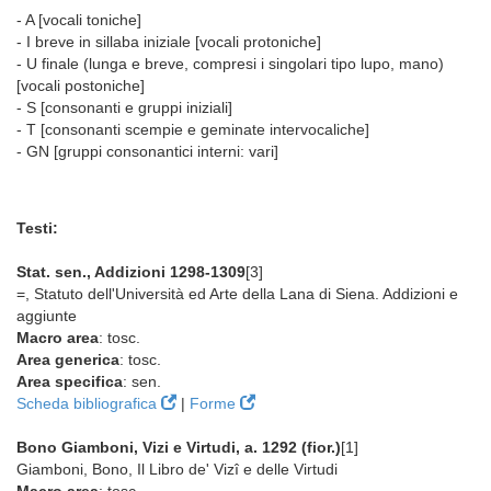
- A [vocali toniche]
- I breve in sillaba iniziale [vocali protoniche]
- U finale (lunga e breve, compresi i singolari tipo lupo, mano)
[vocali postoniche]
- S [consonanti e gruppi iniziali]
- T [consonanti scempie e geminate intervocaliche]
- GN [gruppi consonantici interni: vari]
Testi:
Stat. sen., Addizioni 1298-1309
[3]
=, Statuto dell'Università ed Arte della Lana di Siena. Addizioni e
aggiunte
Macro area
: tosc.
Area generica
: tosc.
Area specifica
: sen.
Scheda bibliografica
|
Forme
Bono Giamboni, Vizi e Virtudi, a. 1292 (fior.)
[1]
Giamboni, Bono, Il Libro de' Vizî e delle Virtudi