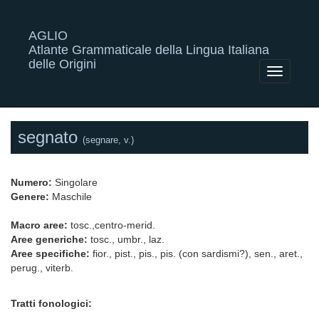
AGLIO
Atlante Grammaticale della Lingua Italiana
delle Origini
Toggle
navigatio
segnato
(segnare, v.)
Numero:
Singolare
Genere:
Maschile
Macro aree:
tosc.,centro-merid.
Aree generiche:
tosc., umbr., laz.
Aree specifiche:
fior., pist., pis., pis. (con sardismi?), sen., aret.,
perug., viterb.
Tratti fonologici: