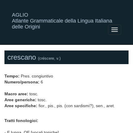
AGLIO
Atlante Grammaticale della Lingua Italiana
delle Origini
Toggle
navigatio
crescano
(créscere, v.)
Tempo:
Pres. congiuntivo
Numero/persona:
6
Macro aree:
tosc.
Aree generiche:
tosc.
Aree specifiche:
fior., pis., pis. (con sardismi?), sen., aret.
Tratti fonologici:
- E lunga, OE [vocali toniche]