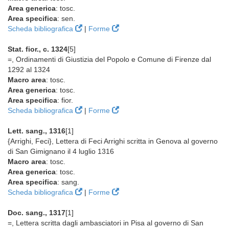
Area generica
: tosc.
Area specifica
: sen.
Scheda bibliografica
|
Forme
Stat. fior., c. 1324
[5]
=, Ordinamenti di Giustizia del Popolo e Comune di Firenze dal
1292 al 1324
Macro area
: tosc.
Area generica
: tosc.
Area specifica
: fior.
Scheda bibliografica
|
Forme
Lett. sang., 1316
[1]
{Arrighi, Feci}, Lettera di Feci Arrighi scritta in Genova al governo
di San Gimignano il 4 luglio 1316
Macro area
: tosc.
Area generica
: tosc.
Area specifica
: sang.
Scheda bibliografica
|
Forme
Doc. sang., 1317
[1]
=, Lettera scritta dagli ambasciatori in Pisa al governo di San