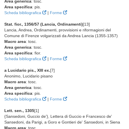
Area generica
: tosc.
Area specifica
: pis.
Scheda bibliografica
|
Forme
Stat. fior., 1356/57 (Lancia, Ordinamenti)
[13]
Lancia, Andrea, Ordinamenti, provvisioni e riformagioni del
Comune di Firenze volgarizzati da Andrea Lancia (1355-1357)
Macro area
: tosc.
Area generica
: tosc.
Area specifica
: fior.
Scheda bibliografica
|
Forme
a Lucidario pis., XIII ex.
[7]
Anonimo, Lucidario pisano
Macro area
: tosc.
Area generica
: tosc.
Area specifica
: pis.
Scheda bibliografica
|
Forme
Lett. sen., 1305
[1]
{Sansedoni, Guccio de'}, Lettera di Guccio e Francesco de'
Sansedoni, da Parigi, a Goro e Gontieri de' Sansedoni, in Siena
Macro area
: tosc.