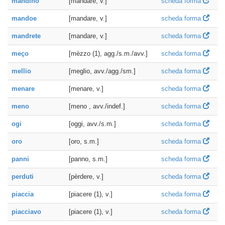
mandino
[mandare, v.]
scheda forma
mandoe
[mandare, v.]
scheda forma
mandrete
[mandare, v.]
scheda forma
meço
[mèzzo (1), agg./s.m./avv.]
scheda forma
mellio
[meglio, avv./agg./sm.]
scheda forma
menare
[menare, v.]
scheda forma
meno
[meno , avv./indef.]
scheda forma
ogi
[oggi, avv./s.m.]
scheda forma
oro
[oro, s.m.]
scheda forma
panni
[panno, s.m.]
scheda forma
perduti
[pèrdere, v.]
scheda forma
piaccia
[piacere (1), v.]
scheda forma
piacciavo
[piacere (1), v.]
scheda forma