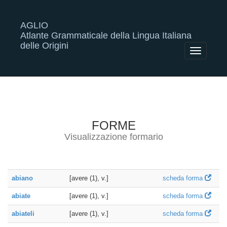
AGLIO
Atlante Grammaticale della Lingua Italiana
delle Origini
Toggle
navigatio
FORME
Visualizzazione formario
abiano
[avere (1), v.]
scheda forma
abiate
[avere (1), v.]
scheda forma
abiateli
[avere (1), v.]
scheda forma