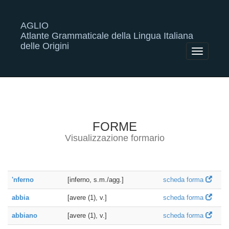
AGLIO
Atlante Grammaticale della Lingua Italiana
delle Origini
Toggle
navigatio
FORME
Visualizzazione formario
'nferno
[inferno, s.m./agg.]
scheda forma
abbia
[avere (1), v.]
scheda forma
abbiano
[avere (1), v.]
scheda forma