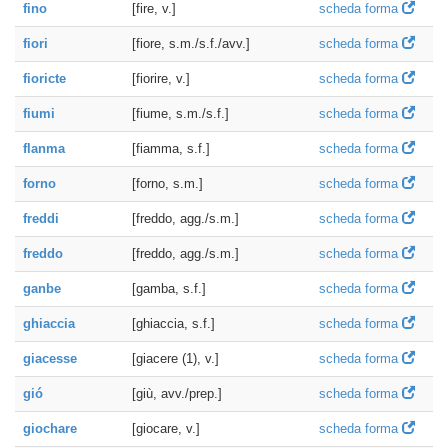
fino
[fire, v.]
scheda forma
fiori
[fiore, s.m./s.f./avv.]
scheda forma
fioricte
[fiorire, v.]
scheda forma
fiumi
[fiume, s.m./s.f.]
scheda forma
flanma
[fiamma, s.f.]
scheda forma
forno
[forno, s.m.]
scheda forma
freddi
[freddo, agg./s.m.]
scheda forma
freddo
[freddo, agg./s.m.]
scheda forma
ganbe
[gamba, s.f.]
scheda forma
ghiaccia
[ghiaccia, s.f.]
scheda forma
giacesse
[giacere (1), v.]
scheda forma
gió
[giù, avv./prep.]
scheda forma
giochare
[giocare, v.]
scheda forma