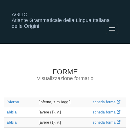
AGLIO
Atlante Grammaticale della Lingua Italiana
delle Origini
Toggle
navigatio
FORME
Visualizzazione formario
'nferno
[inferno, s.m./agg.]
scheda forma
abbia
[avere (1), v.]
scheda forma
abbia
[avere (1), v.]
scheda forma