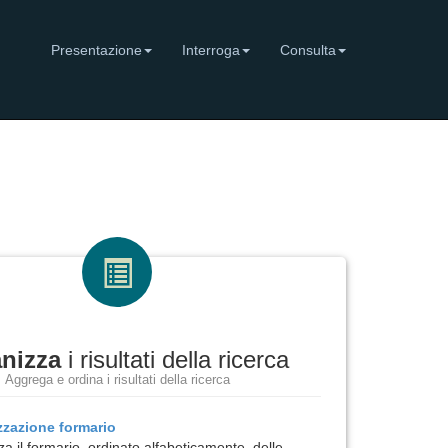
Presentazione
Interroga
Consulta
nizza
i risultati della ricerca
Aggrega e ordina i risultati della ricerca
izzazione
formario
za il formario, ordinato alfabeticamente, delle