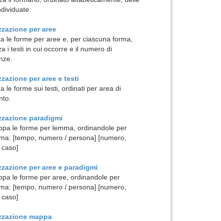
ndividuate.
zzazione per
aree
za le forme per aree e, per ciascuna forma,
za i testi in cui occorre e il numero di
nze.
zzazione per
aree e testi
a le forme sui testi, ordinati per area di
nto.
izzazione
paradigmi
pa le forme per lemma, ordinandole per
ma: [tempo, numero / persona] [numero,
 caso]
zzazione per
aree e paradigmi
pa le forme per aree, ordinandole per
ma: [tempo, numero / persona] [numero,
 caso]
izzazione
mappa