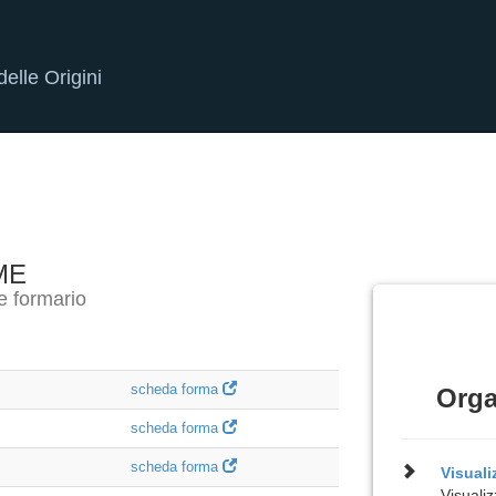
elle Origini
ME
e formario
scheda forma
Orga
scheda forma
scheda forma
Visual
Visualiz