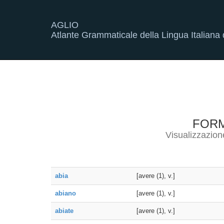
AGLIO
Atlante Grammaticale della Lingua Italiana d
FOR
Visualizzazion
abia
[avere (1), v.]
abiano
[avere (1), v.]
abiate
[avere (1), v.]