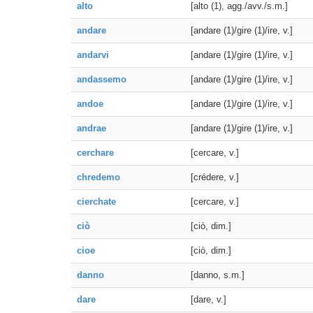
alto
[alto (1), agg./avv./s.m.]
andare
[andare (1)/gire (1)/ire, v.]
andarvi
[andare (1)/gire (1)/ire, v.]
andassemo
[andare (1)/gire (1)/ire, v.]
andoe
[andare (1)/gire (1)/ire, v.]
andrae
[andare (1)/gire (1)/ire, v.]
cerchare
[cercare, v.]
chredemo
[crédere, v.]
cierchate
[cercare, v.]
ciò
[ciò, dim.]
cioe
[ciò, dim.]
danno
[danno, s.m.]
dare
[dare, v.]