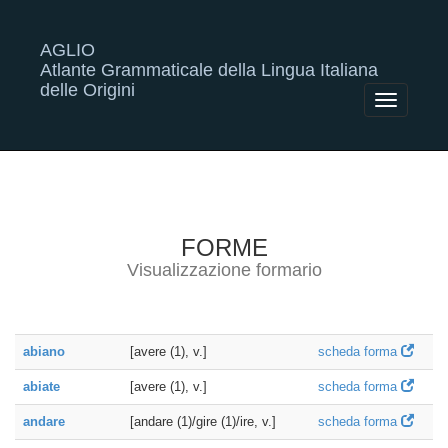
AGLIO
Atlante Grammaticale della Lingua Italiana
delle Origini
Toggle
navigatio
FORME
Visualizzazione formario
abiano
[avere (1), v.]
scheda forma
abiate
[avere (1), v.]
scheda forma
andare
[andare (1)/gire (1)/ire, v.]
scheda forma