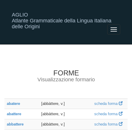
AGLIO
Atlante Grammaticale della Lingua Italiana
delle Origini
Toggle
navigatio
FORME
Visualizzazione formario
abatere
[abbàttere, v.]
scheda forma
abattere
[abbàttere, v.]
scheda forma
abbattere
[abbàttere, v.]
scheda forma