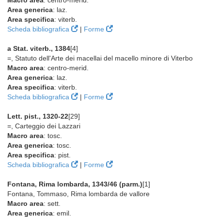
Macro area
: centro-merid.
Area generica
: laz.
Area specifica
: viterb.
Scheda bibliografica
|
Forme
a Stat. viterb., 1384
[4]
=, Statuto dell'Arte dei macellai del macello minore di Viterbo
Macro area
: centro-merid.
Area generica
: laz.
Area specifica
: viterb.
Scheda bibliografica
|
Forme
Lett. pist., 1320-22
[29]
=, Carteggio dei Lazzari
Macro area
: tosc.
Area generica
: tosc.
Area specifica
: pist.
Scheda bibliografica
|
Forme
Fontana, Rima lombarda, 1343/46 (parm.)
[1]
Fontana, Tommaso, Rima lombarda de vallore
Macro area
: sett.
Area generica
: emil.