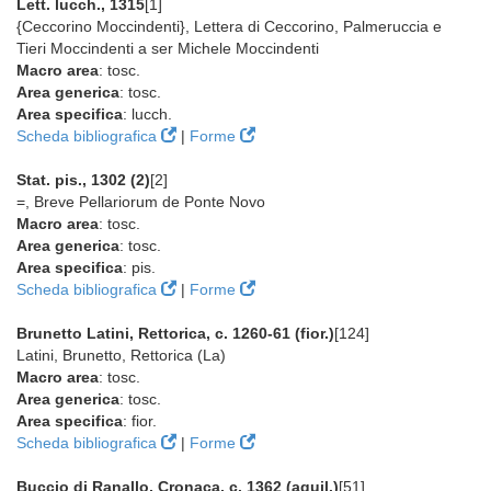
Lett. lucch., 1315
[1]
{Ceccorino Moccindenti}, Lettera di Ceccorino, Palmeruccia e
Tieri Moccindenti a ser Michele Moccindenti
Macro area
: tosc.
Area generica
: tosc.
Area specifica
: lucch.
Scheda bibliografica
|
Forme
Stat. pis., 1302 (2)
[2]
=, Breve Pellariorum de Ponte Novo
Macro area
: tosc.
Area generica
: tosc.
Area specifica
: pis.
Scheda bibliografica
|
Forme
Brunetto Latini, Rettorica, c. 1260-61 (fior.)
[124]
Latini, Brunetto, Rettorica (La)
Macro area
: tosc.
Area generica
: tosc.
Area specifica
: fior.
Scheda bibliografica
|
Forme
Buccio di Ranallo, Cronaca, c. 1362 (aquil.)
[51]