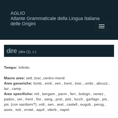
AGLIO
Atlante Grammaticale della Lingua Italiana
delle Origini
Toggle
navigatio
dire
(dire (1), v.)
Tempo:
Infinito
Macro aree:
sett.,tosc.,centro-merid.
Aree generiche:
lomb., emil., ven., trent., tosc., umbr., abruzz.,
laz., camp.
Aree specifiche:
mil., bergam., parm., ferr., bologn., venez.,
padov., ver., trent., fior., sang., prat., pist., lucch., garfagn., pis.,
pis. (con sardismi?), volt., sen., aret., castell., eugub., perug.,
assis., tod., orviet., aquil., viterb., napol.