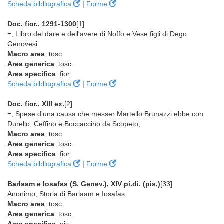
Scheda bibliografica
|
Forme
Doc. fior., 1291-1300
[1]
=, Libro del dare e dell'avere di Noffo e Vese figli di Dego
Genovesi
Macro area
: tosc.
Area generica
: tosc.
Area specifica
: fior.
Scheda bibliografica
|
Forme
Doc. fior., XIII ex.
[2]
=, Spese d'una causa che messer Martello Brunazzi ebbe con
Durello, Ceffino e Boccaccino da Scopeto,
Macro area
: tosc.
Area generica
: tosc.
Area specifica
: fior.
Scheda bibliografica
|
Forme
Barlaam e Iosafas (S. Genev.), XIV pi.di. (pis.)
[33]
Anonimo, Storia di Barlaam e Iosafas
Macro area
: tosc.
Area generica
: tosc.