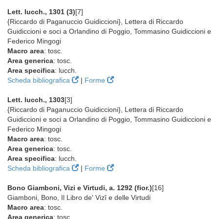
Lett. lucch., 1301 (3)
[7]
{Riccardo di Paganuccio Guidiccioni}, Lettera di Riccardo
Guidiccioni e soci a Orlandino di Poggio, Tommasino Guidiccioni e
Federico Mingogi
Macro area
: tosc.
Area generica
: tosc.
Area specifica
: lucch.
Scheda bibliografica
|
Forme
Lett. lucch., 1303
[3]
{Riccardo di Paganuccio Guidiccioni}, Lettera di Riccardo
Guidiccioni e soci a Orlandino di Poggio, Tommasino Guidiccioni e
Federico Mingogi
Macro area
: tosc.
Area generica
: tosc.
Area specifica
: lucch.
Scheda bibliografica
|
Forme
Bono Giamboni, Vizi e Virtudi, a. 1292 (fior.)
[16]
Giamboni, Bono, Il Libro de' Vizî e delle Virtudi
Macro area
: tosc.
Area generica
: tosc.