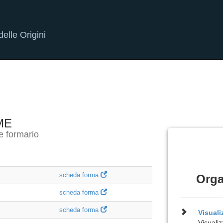
elle Origini
ME
e formario
scheda forma
Orga
scheda forma
scheda forma
Visual
Visualiz