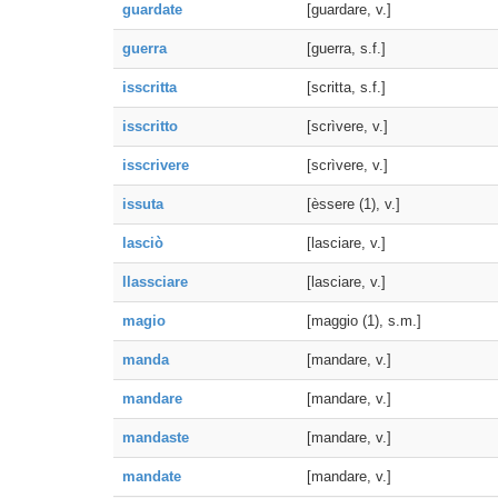
guardate
[guardare, v.]
guerra
[guerra, s.f.]
isscritta
[scritta, s.f.]
isscritto
[scrìvere, v.]
isscrivere
[scrìvere, v.]
issuta
[èssere (1), v.]
lasciò
[lasciare, v.]
llassciare
[lasciare, v.]
magio
[maggio (1), s.m.]
manda
[mandare, v.]
mandare
[mandare, v.]
mandaste
[mandare, v.]
mandate
[mandare, v.]