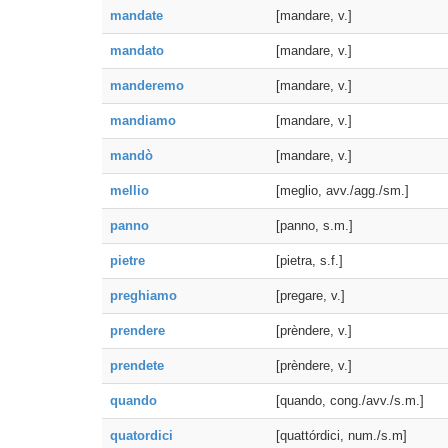
mandate
[mandare, v.]
mandato
[mandare, v.]
manderemo
[mandare, v.]
mandiamo
[mandare, v.]
mandò
[mandare, v.]
mellio
[meglio, avv./agg./sm.]
panno
[panno, s.m.]
pietre
[pietra, s.f.]
preghiamo
[pregare, v.]
prendere
[prèndere, v.]
prendete
[prèndere, v.]
quando
[quando, cong./avv./s.m.]
quatordici
[quattórdici, num./s.m]