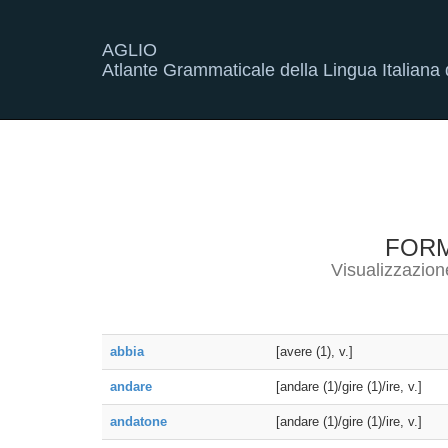
AGLIO
Atlante Grammaticale della Lingua Italiana d
FOR
Visualizzazion
abbia
[avere (1), v.]
andare
[andare (1)/gire (1)/ire, v.]
andatone
[andare (1)/gire (1)/ire, v.]