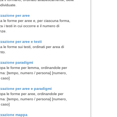
ndividuate.
zzazione per
aree
za le forme per aree e, per ciascuna forma,
za i testi in cui occorre e il numero di
nze.
zzazione per
aree e testi
a le forme sui testi, ordinati per area di
nto.
izzazione
paradigmi
pa le forme per lemma, ordinandole per
ma: [tempo, numero / persona] [numero,
 caso]
zzazione per
aree e paradigmi
pa le forme per aree, ordinandole per
ma: [tempo, numero / persona] [numero,
 caso]
izzazione
mappa