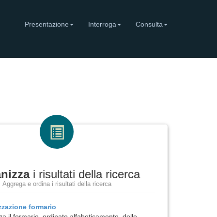
Presentazione
Interroga
Consulta
nizza
i risultati della ricerca
Aggrega e ordina i risultati della ricerca
izzazione
formario
za il formario, ordinato alfabeticamente, delle