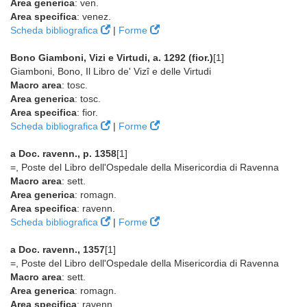
Area generica
: ven.
Area specifica
: venez.
Scheda bibliografica
|
Forme
Bono Giamboni, Vizi e Virtudi, a. 1292 (fior.)
[1]
Giamboni, Bono, Il Libro de' Vizî e delle Virtudi
Macro area
: tosc.
Area generica
: tosc.
Area specifica
: fior.
Scheda bibliografica
|
Forme
a Doc. ravenn., p. 1358
[1]
=, Poste del Libro dell'Ospedale della Misericordia di Ravenna
Macro area
: sett.
Area generica
: romagn.
Area specifica
: ravenn.
Scheda bibliografica
|
Forme
a Doc. ravenn., 1357
[1]
=, Poste del Libro dell'Ospedale della Misericordia di Ravenna
Macro area
: sett.
Area generica
: romagn.
Area specifica
: ravenn.