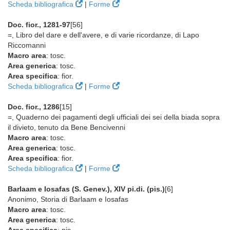
Scheda bibliografica
|
Forme
Doc. fior., 1281-97
[56]
=, Libro del dare e dell'avere, e di varie ricordanze, di Lapo
Riccomanni
Macro area
: tosc.
Area generica
: tosc.
Area specifica
: fior.
Scheda bibliografica
|
Forme
Doc. fior., 1286
[15]
=, Quaderno dei pagamenti degli ufficiali dei sei della biada sopra
il divieto, tenuto da Bene Bencivenni
Macro area
: tosc.
Area generica
: tosc.
Area specifica
: fior.
Scheda bibliografica
|
Forme
Barlaam e Iosafas (S. Genev.), XIV pi.di. (pis.)
[6]
Anonimo, Storia di Barlaam e Iosafas
Macro area
: tosc.
Area generica
: tosc.