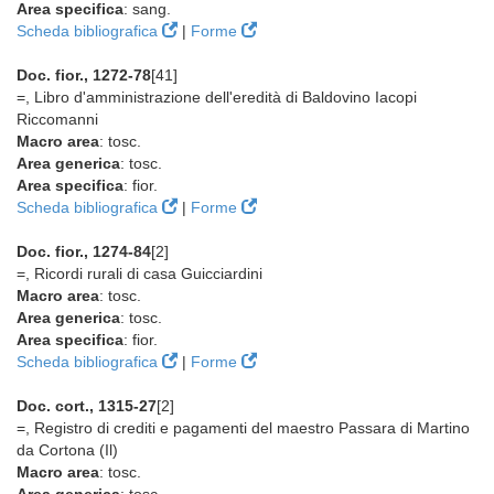
Area specifica
: sang.
Scheda bibliografica
|
Forme
Doc. fior., 1272-78
[41]
=, Libro d'amministrazione dell'eredità di Baldovino Iacopi
Riccomanni
Macro area
: tosc.
Area generica
: tosc.
Area specifica
: fior.
Scheda bibliografica
|
Forme
Doc. fior., 1274-84
[2]
=, Ricordi rurali di casa Guicciardini
Macro area
: tosc.
Area generica
: tosc.
Area specifica
: fior.
Scheda bibliografica
|
Forme
Doc. cort., 1315-27
[2]
=, Registro di crediti e pagamenti del maestro Passara di Martino
da Cortona (Il)
Macro area
: tosc.