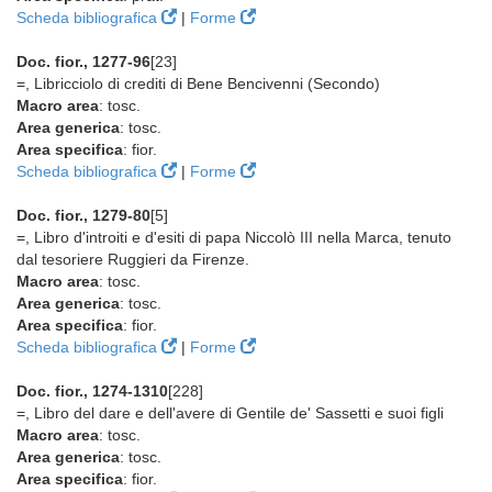
Scheda bibliografica
|
Forme
Doc. fior., 1277-96
[23]
=, Libricciolo di crediti di Bene Bencivenni (Secondo)
Macro area
: tosc.
Area generica
: tosc.
Area specifica
: fior.
Scheda bibliografica
|
Forme
Doc. fior., 1279-80
[5]
=, Libro d'introiti e d'esiti di papa Niccolò III nella Marca, tenuto
dal tesoriere Ruggieri da Firenze.
Macro area
: tosc.
Area generica
: tosc.
Area specifica
: fior.
Scheda bibliografica
|
Forme
Doc. fior., 1274-1310
[228]
=, Libro del dare e dell'avere di Gentile de' Sassetti e suoi figli
Macro area
: tosc.
Area generica
: tosc.
Area specifica
: fior.