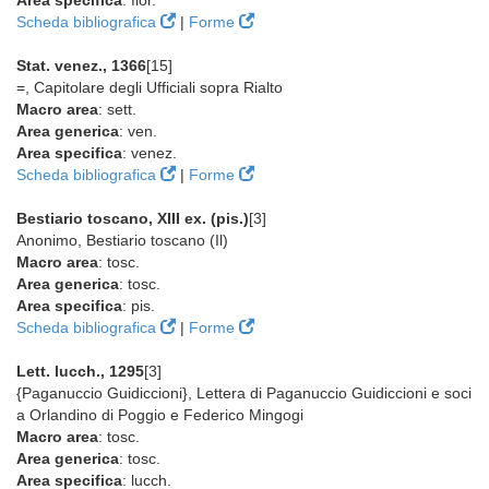
Area specifica
: fior.
Scheda bibliografica
|
Forme
Stat. venez., 1366
[15]
=, Capitolare degli Ufficiali sopra Rialto
Macro area
: sett.
Area generica
: ven.
Area specifica
: venez.
Scheda bibliografica
|
Forme
Bestiario toscano, XIII ex. (pis.)
[3]
Anonimo, Bestiario toscano (Il)
Macro area
: tosc.
Area generica
: tosc.
Area specifica
: pis.
Scheda bibliografica
|
Forme
Lett. lucch., 1295
[3]
{Paganuccio Guidiccioni}, Lettera di Paganuccio Guidiccioni e soci
a Orlandino di Poggio e Federico Mingogi
Macro area
: tosc.
Area generica
: tosc.
Area specifica
: lucch.