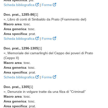
Area specifica
: pis.
Scheda bibliografica
|
Forme
Doc. prat., 1285-86
[1]
=, Libro di conti di Sinibaldo da Prato (Frammento del)
Macro area
: tosc.
Area generica
: tosc.
Area specifica
: prat.
Scheda bibliografica
|
Forme
Doc. prat., 1296-1305
[1]
=, Memoriale dei camarlinghi del Ceppo dei poveri di Prato
(Ceppo II)
Macro area
: tosc.
Area generica
: tosc.
Area specifica
: prat.
Scheda bibliografica
|
Forme
Doc. prat., 1305
[1]
=, Denunzie in volgare tratte da una filza di "Criminali"
Macro area
: tosc.
Area generica
: tosc.
Area specifica
: prat.