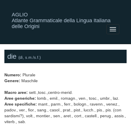
AGLIO
Atlante Grammaticale della Lingua Italiana
delle Origini
Toggle
navigatio
die
(dì, s.m./s.f.)
Numero:
Plurale
Genere:
Maschile
Macro aree:
sett.,tosc.,centro-merid.
Aree generiche:
lomb., emil., romagn., ven., tosc., umbr., laz.
Aree specifiche:
mant., parm., ferr., bologn., ravenn., venez.,
padov., ver., fior., sang., casol., prat., pist., lucch., pis., pis. (con
sardismi?), volt., montier., sen., aret., cort., castell., perug., assis.,
viterb., sab.