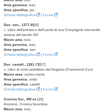
Macro area
: tosc.
Area generica
: tosc.
Area specifica
: pis.
Scheda bibliografica
|
Forme
Doc. sen., 1277-82
[9]
=, Libro dell'entrata e dell'uscita di una Compagnia mercantile
senese del secolo XIII
Macro area
: tosc.
Area generica
: tosc.
Area specifica
: sen.
Scheda bibliografica
|
Forme
Doc. castell., 1261-72
[57]
=, Libro di conti castellano del Dugento (Frammenti d'un)
Macro area
: centro-merid.
Area generica
: umbr.
Area specifica
: castell.
Scheda bibliografica
|
Forme
Cronica fior., XIII ex.
[28]
Anonimo, Cronica fiorentina
Macro area
: tosc.