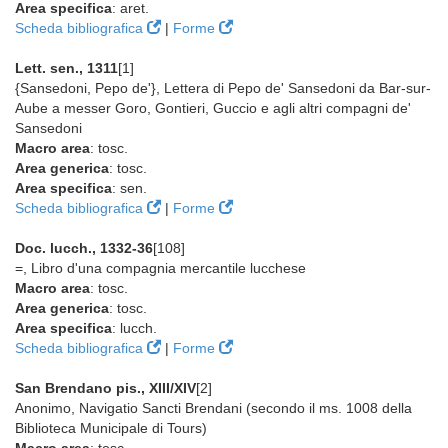
Area specifica
: aret.
Scheda bibliografica
|
Forme
Lett. sen., 1311
[1]
{Sansedoni, Pepo de'}, Lettera di Pepo de' Sansedoni da Bar-sur-
Aube a messer Goro, Gontieri, Guccio e agli altri compagni de'
Sansedoni
Macro area
: tosc.
Area generica
: tosc.
Area specifica
: sen.
Scheda bibliografica
|
Forme
Doc. lucch., 1332-36
[108]
=, Libro d'una compagnia mercantile lucchese
Macro area
: tosc.
Area generica
: tosc.
Area specifica
: lucch.
Scheda bibliografica
|
Forme
San Brendano pis., XIII/XIV
[2]
Anonimo, Navigatio Sancti Brendani (secondo il ms. 1008 della
Biblioteca Municipale di Tours)