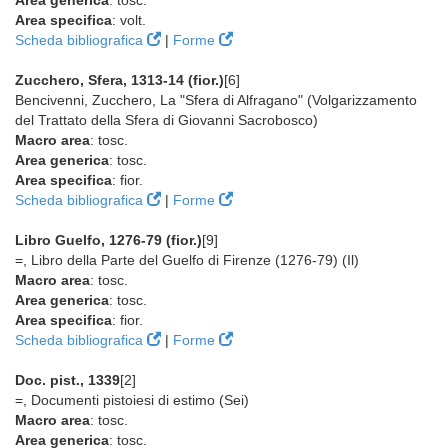
Area generica
: tosc.
Area specifica
: volt.
Scheda bibliografica
|
Forme
Zucchero, Sfera, 1313-14 (fior.)
[6]
Bencivenni, Zucchero, La "Sfera di Alfragano" (Volgarizzamento
del Trattato della Sfera di Giovanni Sacrobosco)
Macro area
: tosc.
Area generica
: tosc.
Area specifica
: fior.
Scheda bibliografica
|
Forme
Libro Guelfo, 1276-79 (fior.)
[9]
=, Libro della Parte del Guelfo di Firenze (1276-79) (Il)
Macro area
: tosc.
Area generica
: tosc.
Area specifica
: fior.
Scheda bibliografica
|
Forme
Doc. pist., 1339
[2]
=, Documenti pistoiesi di estimo (Sei)
Macro area
: tosc.
Area generica
: tosc.