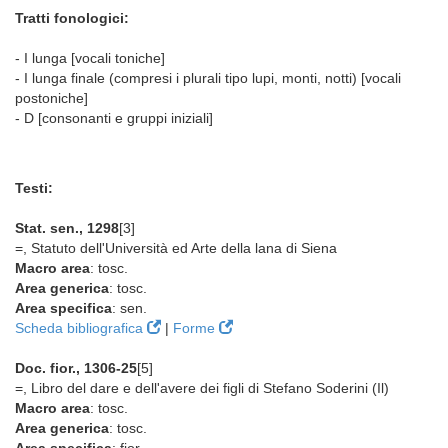
Tratti fonologici:
- I lunga [vocali toniche]
- I lunga finale (compresi i plurali tipo lupi, monti, notti) [vocali
postoniche]
- D [consonanti e gruppi iniziali]
Testi:
Stat. sen., 1298
[3]
=, Statuto dell'Università ed Arte della lana di Siena
Macro area
: tosc.
Area generica
: tosc.
Area specifica
: sen.
Scheda bibliografica
|
Forme
Doc. fior., 1306-25
[5]
=, Libro del dare e dell'avere dei figli di Stefano Soderini (Il)
Macro area
: tosc.
Area generica
: tosc.