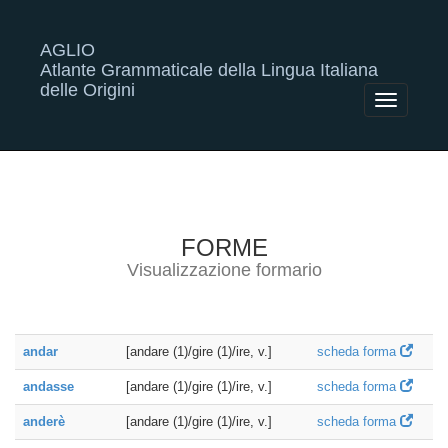
AGLIO
Atlante Grammaticale della Lingua Italiana
delle Origini
Toggle
navigatio
FORME
Visualizzazione formario
andar
[andare (1)/gire (1)/ire, v.]
scheda forma
andasse
[andare (1)/gire (1)/ire, v.]
scheda forma
anderè
[andare (1)/gire (1)/ire, v.]
scheda forma