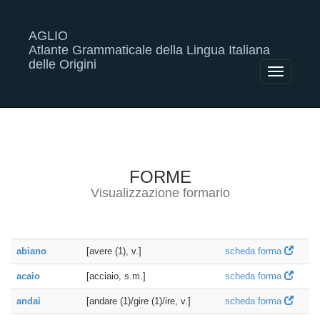
AGLIO
Atlante Grammaticale della Lingua Italiana
delle Origini
Toggle
navigatio
FORME
Visualizzazione formario
abiano
[avere (1), v.]
scheda forma
acaio
[acciaio, s.m.]
scheda forma
andai
[andare (1)/gire (1)/ire, v.]
scheda forma