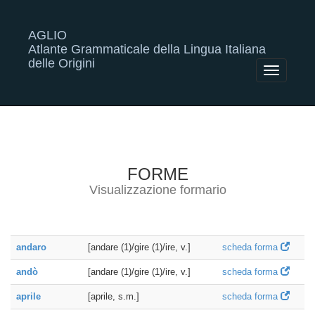
AGLIO
Atlante Grammaticale della Lingua Italiana
delle Origini
Toggle
navigatio
FORME
Visualizzazione formario
andaro
[andare (1)/gire (1)/ire, v.]
scheda forma
andò
[andare (1)/gire (1)/ire, v.]
scheda forma
aprile
[aprile, s.m.]
scheda forma