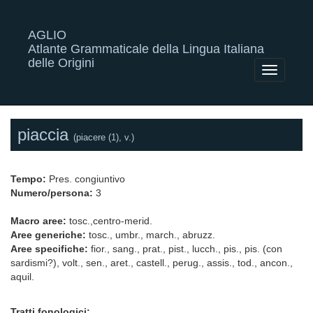
AGLIO
Atlante Grammaticale della Lingua Italiana
delle Origini
Toggle
navigatio
piaccia
(piacere (1), v.)
Tempo:
Pres. congiuntivo
Numero/persona:
3
Macro aree:
tosc.,centro-merid.
Aree generiche:
tosc., umbr., march., abruzz.
Aree specifiche:
fior., sang., prat., pist., lucch., pis., pis. (con
sardismi?), volt., sen., aret., castell., perug., assis., tod., ancon.,
aquil.
Tratti fonologici: