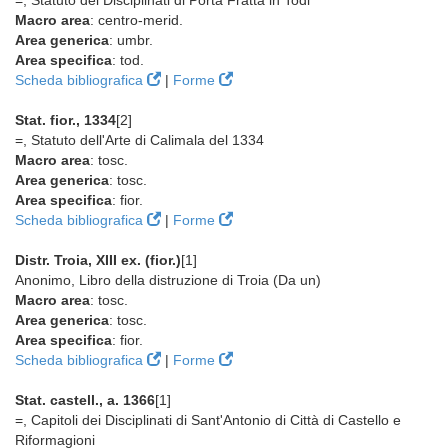
=, Statuto dei Disciplinati di Porta Fratta in Todi
Macro area
: centro-merid.
Area generica
: umbr.
Area specifica
: tod.
Scheda bibliografica
|
Forme
Stat. fior., 1334
[2]
=, Statuto dell'Arte di Calimala del 1334
Macro area
: tosc.
Area generica
: tosc.
Area specifica
: fior.
Scheda bibliografica
|
Forme
Distr. Troia, XIII ex. (fior.)
[1]
Anonimo, Libro della distruzione di Troia (Da un)
Macro area
: tosc.
Area generica
: tosc.
Area specifica
: fior.
Scheda bibliografica
|
Forme
Stat. castell., a. 1366
[1]
=, Capitoli dei Disciplinati di Sant'Antonio di Città di Castello e
Riformagioni