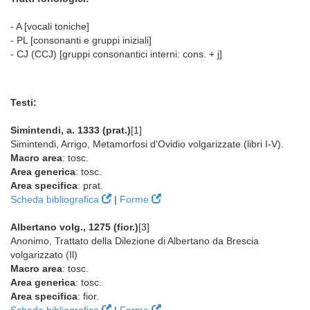
- A [vocali toniche]
- PL [consonanti e gruppi iniziali]
- CJ (CCJ) [gruppi consonantici interni: cons. + j]
Testi:
Simintendi, a. 1333 (prat.)
[1]
Simintendi, Arrigo, Metamorfosi d'Ovidio volgarizzate (libri I-V).
Macro area
: tosc.
Area generica
: tosc.
Area specifica
: prat.
Scheda bibliografica
|
Forme
Albertano volg., 1275 (fior.)
[3]
Anonimo, Trattato della Dilezione di Albertano da Brescia
volgarizzato (Il)
Macro area
: tosc.
Area generica
: tosc.
Area specifica
: fior.