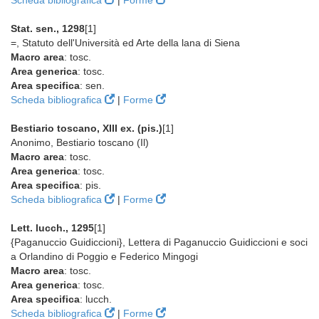
Scheda bibliografica
|
Forme
Stat. sen., 1298
[1]
=, Statuto dell'Università ed Arte della lana di Siena
Macro area
: tosc.
Area generica
: tosc.
Area specifica
: sen.
Scheda bibliografica
|
Forme
Bestiario toscano, XIII ex. (pis.)
[1]
Anonimo, Bestiario toscano (Il)
Macro area
: tosc.
Area generica
: tosc.
Area specifica
: pis.
Scheda bibliografica
|
Forme
Lett. lucch., 1295
[1]
{Paganuccio Guidiccioni}, Lettera di Paganuccio Guidiccioni e soci
a Orlandino di Poggio e Federico Mingogi
Macro area
: tosc.
Area generica
: tosc.
Area specifica
: lucch.
Scheda bibliografica
|
Forme