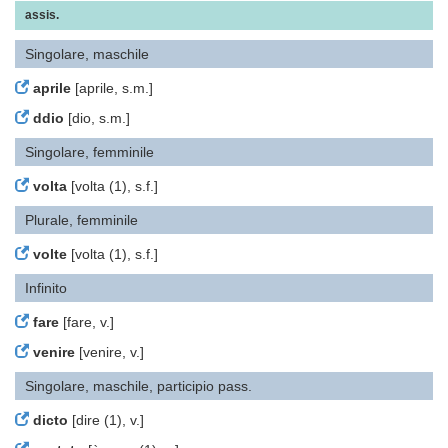
assis.
Singolare, maschile
aprile
[aprile, s.m.]
ddio
[dio, s.m.]
Singolare, femminile
volta
[volta (1), s.f.]
Plurale, femminile
volte
[volta (1), s.f.]
Infinito
fare
[fare, v.]
venire
[venire, v.]
Singolare, maschile, participio pass.
dicto
[dire (1), v.]