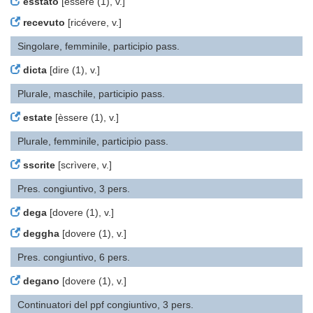
esstato
[èssere (1), v.]
recevuto
[ricévere, v.]
Singolare, femminile, participio pass.
dicta
[dire (1), v.]
Plurale, maschile, participio pass.
estate
[èssere (1), v.]
Plurale, femminile, participio pass.
sscrite
[scrìvere, v.]
Pres. congiuntivo, 3 pers.
dega
[dovere (1), v.]
deggha
[dovere (1), v.]
Pres. congiuntivo, 6 pers.
degano
[dovere (1), v.]
Continuatori del ppf congiuntivo, 3 pers.