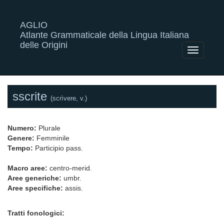
AGLIO
Atlante Grammaticale della Lingua Italiana
delle Origini
Toggle
navigatio
sscrite
(scrìvere, v.)
Numero:
Plurale
Genere:
Femminile
Tempo:
Participio pass.
Macro aree:
centro-merid.
Aree generiche:
umbr.
Aree specifiche:
assis.
Tratti fonologici: