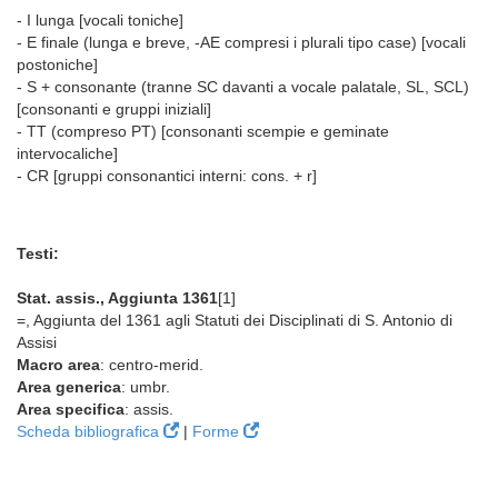
- I lunga [vocali toniche]
- E finale (lunga e breve, -AE compresi i plurali tipo case) [vocali
postoniche]
- S + consonante (tranne SC davanti a vocale palatale, SL, SCL)
[consonanti e gruppi iniziali]
- TT (compreso PT) [consonanti scempie e geminate
intervocaliche]
- CR [gruppi consonantici interni: cons. + r]
Testi:
Stat. assis., Aggiunta 1361
[1]
=, Aggiunta del 1361 agli Statuti dei Disciplinati di S. Antonio di
Assisi
Macro area
: centro-merid.
Area generica
: umbr.
Area specifica
: assis.
Scheda bibliografica
|
Forme