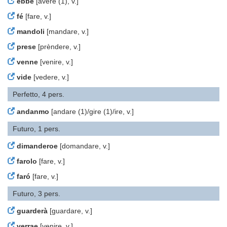
ebbe
[avere (1), v.]
fé
[fare, v.]
mandoli
[mandare, v.]
prese
[prèndere, v.]
venne
[venire, v.]
vide
[vedere, v.]
Perfetto, 4 pers.
andanmo
[andare (1)/gire (1)/ire, v.]
Futuro, 1 pers.
dimanderoe
[domandare, v.]
farolo
[fare, v.]
faró
[fare, v.]
Futuro, 3 pers.
guarderà
[guardare, v.]
verrae
[venire, v.]