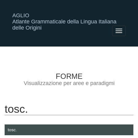
AGLIO
Atlante Grammaticale della Lingua Italiana
delle Origini
Toggle
navigatio
FORME
Visualizzazione per aree e paradigmi
tosc.
tosc.