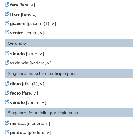
fare
[fare, v.]
ffare
[fare, v.]
giacere
[giacere (1), v.]
venire
[venire, v.]
Gerundio
stando
[stare, v.]
vedendo
[vedere, v.]
Singolare, maschile, participio pass.
dicto
[dire (1), v.]
facto
[fare, v.]
venuto
[venire, v.]
Singolare, femminile, participio pass.
menata
[menare, v.]
perduta
[pèrdere, v.]