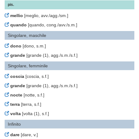
pis.
mellio
[meglio, avv./agg./sm.]
quando
[quando, cong./avv./s.m.]
Singolare, maschile
dono
[dono, s.m.]
grande
[grande (1), agg./s.m./s.f.]
Singolare, femminile
coscia
[coscia, s.f.]
grande
[grande (1), agg./s.m./s.f.]
nocte
[notte, s.f.]
terra
[terra, s.f.]
volta
[volta (1), s.f.]
Infinito
dare
[dare, v.]