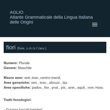
AGLIO
Atlante Grammaticale della Lingua Italiana
delle Origini
Toggle
navigatio
fiori
(fiore, s.m./s.f./avv.)
Numero:
Plurale
Genere:
Maschile
Macro aree:
sett.,tosc.,centro-merid.
Aree generiche:
ven., tosc., abruzz., laz.
Aree specifiche:
padov., fior., prat., pis., aret., aquil., rom.>tosc.
Tratti fonologici:
- O lunga [vocali toniche]