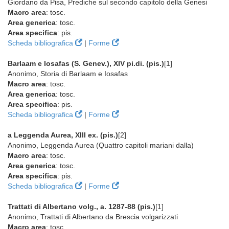
Giordano da Pisa, Prediche sul secondo capitolo della Genesi
Macro area
: tosc.
Area generica
: tosc.
Area specifica
: pis.
Scheda bibliografica
|
Forme
Barlaam e Iosafas (S. Genev.), XIV pi.di. (pis.)
[1]
Anonimo, Storia di Barlaam e Iosafas
Macro area
: tosc.
Area generica
: tosc.
Area specifica
: pis.
Scheda bibliografica
|
Forme
a Leggenda Aurea, XIII ex. (pis.)
[2]
Anonimo, Leggenda Aurea (Quattro capitoli mariani dalla)
Macro area
: tosc.
Area generica
: tosc.
Area specifica
: pis.
Scheda bibliografica
|
Forme
Trattati di Albertano volg., a. 1287-88 (pis.)
[1]
Anonimo, Trattati di Albertano da Brescia volgarizzati
Macro area
: tosc.