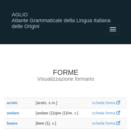
AGLIO
Atlante Grammaticale della Lingua Italiana
delle Origini
Toggle
navigatio
FORME
Visualizzazione formario
acieto
[aceto, s.m.]
scheda forma
andare
[andare (1)/gire (1)/ire, v.]
scheda forma
beane
[bere (1), v.]
scheda forma