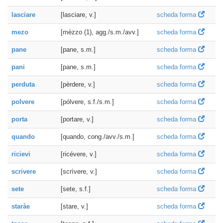
lasciare
[lasciare, v.]
scheda forma
mezo
[mèzzo (1), agg./s.m./avv.]
scheda forma
pane
[pane, s.m.]
scheda forma
pani
[pane, s.m.]
scheda forma
perduta
[pèrdere, v.]
scheda forma
polvere
[pólvere, s.f./s.m.]
scheda forma
porta
[portare, v.]
scheda forma
quando
[quando, cong./avv./s.m.]
scheda forma
ricievi
[ricévere, v.]
scheda forma
scrivere
[scrìvere, v.]
scheda forma
sete
[sete, s.f.]
scheda forma
staràe
[stare, v.]
scheda forma