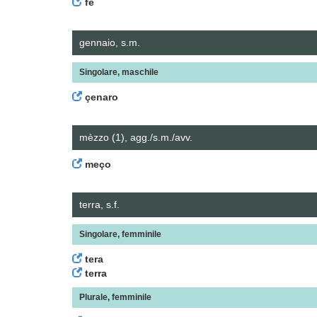
fe
gennaio, s.m.
Singolare, maschile
çenaro
mèzzo (1), agg./s.m./avv.
meço
terra, s.f.
Singolare, femminile
tera
terra
Plurale, femminile