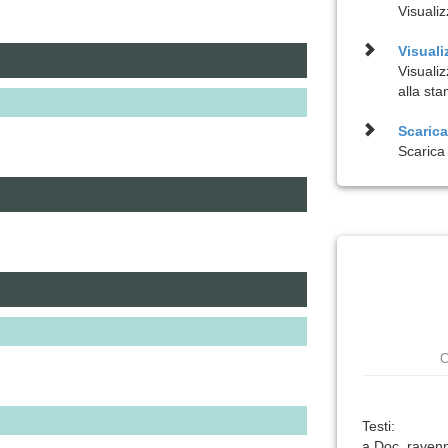
Visualiz
Visuali
Visuali
alla st
Scarica 
Scarica 
C
Testi:
a Doc. ravenn