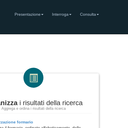
Presentazione
Interroga
Consulta
nizza
i risultati della ricerca
Aggrega e ordina i risultati della ricerca
izzazione
formario
za il formario, ordinato alfabeticamente, delle