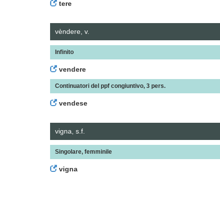
tere
vèndere, v.
Infinito
vendere
Continuatori del ppf congiuntivo, 3 pers.
vendese
vigna, s.f.
Singolare, femminile
vigna