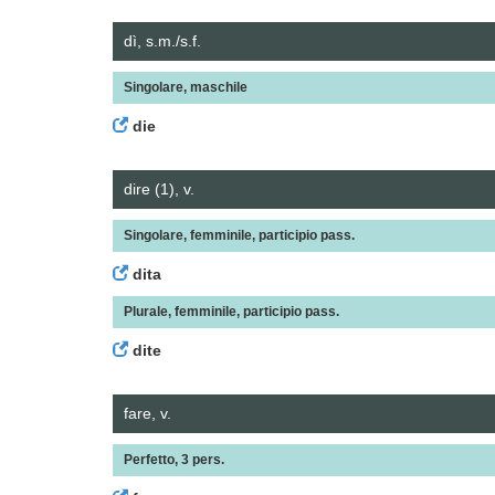
dì, s.m./s.f.
Singolare, maschile
die
dire (1), v.
Singolare, femminile, participio pass.
dita
Plurale, femminile, participio pass.
dite
fare, v.
Perfetto, 3 pers.