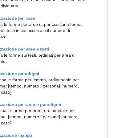
ndividuate.
zzazione per
aree
za le forme per aree e, per ciascuna forma,
za i testi in cui occorre e il numero di
nze.
zzazione per
aree e testi
a le forme sui testi, ordinati per area di
nto.
izzazione
paradigmi
pa le forme per lemma, ordinandole per
ma: [tempo, numero / persona] [numero,
 caso]
zzazione per
aree e paradigmi
pa le forme per aree, ordinandole per
ma: [tempo, numero / persona] [numero,
 caso]
izzazione
mappa