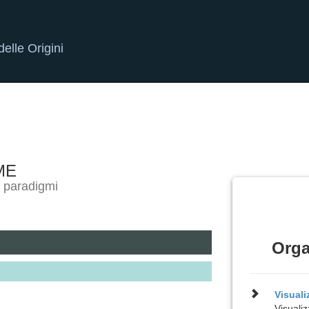
elle Origini
ME
e paradigmi
Orga
Visual
Visualiz