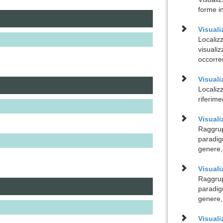
forme i
Visuali
Localiz
visualiz
occorre
Visuali
Localizz
riferime
Visual
Raggrup
paradig
genere,
Visuali
Raggrup
paradig
genere,
Visual