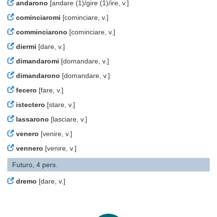
andarono
[andare (1)/gire (1)/ire, v.]
cominciaromi
[cominciare, v.]
comminciarono
[cominciare, v.]
diermi
[dare, v.]
dimandaromi
[domandare, v.]
dimandarono
[domandare, v.]
fecero
[fare, v.]
istectero
[stare, v.]
lassarono
[lasciare, v.]
venero
[venire, v.]
vennero
[venire, v.]
Futuro, 4 pers.
dremo
[dare, v.]