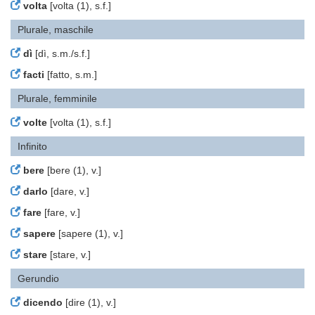
volta
[volta (1), s.f.]
Plurale, maschile
dì
[dì, s.m./s.f.]
facti
[fatto, s.m.]
Plurale, femminile
volte
[volta (1), s.f.]
Infinito
bere
[bere (1), v.]
darlo
[dare, v.]
fare
[fare, v.]
sapere
[sapere (1), v.]
stare
[stare, v.]
Gerundio
dicendo
[dire (1), v.]