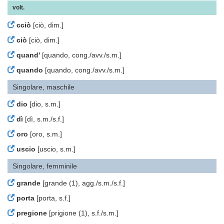
volt.
cciò
[ciò, dim.]
ciò
[ciò, dim.]
quand'
[quando, cong./avv./s.m.]
quando
[quando, cong./avv./s.m.]
Singolare, maschile
dio
[dio, s.m.]
dì
[dì, s.m./s.f.]
oro
[oro, s.m.]
uscio
[uscio, s.m.]
Singolare, femminile
grande
[grande (1), agg./s.m./s.f.]
porta
[porta, s.f.]
pregione
[prigione (1), s.f./s.m.]