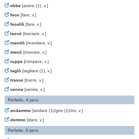
ebbe
[avere (1), v.]
fece
[fare, v.]
fecelili
[fare, v.]
lassò
[lasciare, v.]
mandò
[mandare, v.]
menò
[menare, v.]
ruppe
[rómpere, v.]
taglò
[tagliare (1), v.]
trasse
[trarre, v.]
venne
[venire, v.]
Perfetto, 4 pers.
andammo
[andare (1)/gire (1)/ire, v.]
demmo
[dare, v.]
Perfetto, 6 pers.