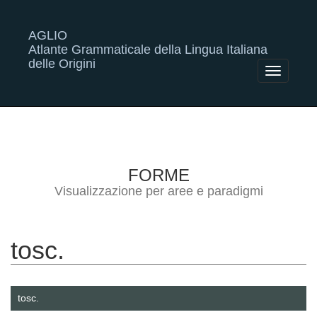
AGLIO
Atlante Grammaticale della Lingua Italiana
delle Origini
Toggle
navigatio
FORME
Visualizzazione per aree e paradigmi
tosc.
tosc.