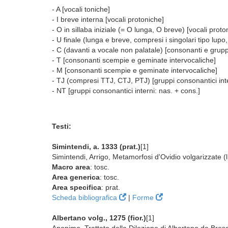
- A [vocali toniche]
- I breve interna [vocali protoniche]
- O in sillaba iniziale (= O lunga, O breve) [vocali proto
- U finale (lunga e breve, compresi i singolari tipo lup
- C (davanti a vocale non palatale) [consonanti e gruppi 
- T [consonanti scempie e geminate intervocaliche]
- M [consonanti scempie e geminate intervocaliche]
- TJ (compresi TTJ, CTJ, PTJ) [gruppi consonantici inter
- NT [gruppi consonantici interni: nas. + cons.]
Testi:
Simintendi, a. 1333 (prat.)
[1]
Simintendi, Arrigo, Metamorfosi d'Ovidio volgarizzate (li
Macro area
: tosc.
Area generica
: tosc.
Area specifica
: prat.
Scheda bibliografica
|
Forme
Albertano volg., 1275 (fior.)
[1]