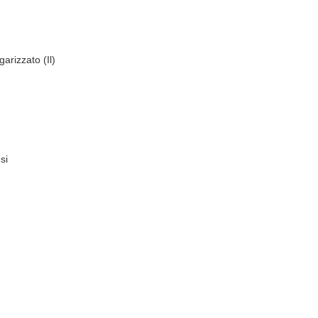
arizzato (Il)
si