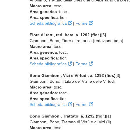
Anonimo, Trattato della Dilezione di Albertano da Bresci
Macro area
: tosc.
Area generica
: tosc.
Area specifica
: fior.
Scheda bibliografica
|
Forme
Fiore di rett., red. beta, a. 1292 (fior.)
[5]
Giamboni, Bono, Fiore di rettorica (redazione beta)
Macro area
: tosc.
Area generica
: tosc.
Area specifica
: fior.
Scheda bibliografica
|
Forme
Bono Giamboni, Vizi e Virtudi, a. 1292 (fior.)
[3]
Giamboni, Bono, Il Libro de' Vizî e delle Virtudi
Macro area
: tosc.
Area generica
: tosc.
Area specifica
: fior.
Scheda bibliografica
|
Forme
Bono Giamboni, Trattato, a. 1292 (fior.)
[1]
Giamboni, Bono, Trattato di Virtù e di Vizi (Il)
Macro area
: tosc.