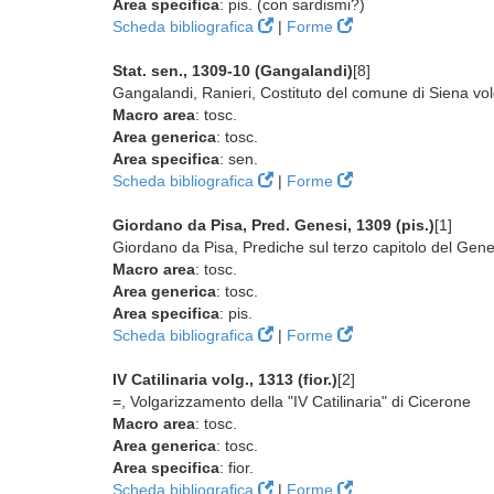
Area specifica
: pis. (con sardismi?)
Scheda bibliografica
|
Forme
Stat. sen., 1309-10 (Gangalandi)
[8]
Gangalandi, Ranieri, Costituto del comune di Siena volg
Macro area
: tosc.
Area generica
: tosc.
Area specifica
: sen.
Scheda bibliografica
|
Forme
Giordano da Pisa, Pred. Genesi, 1309 (pis.)
[1]
Giordano da Pisa, Prediche sul terzo capitolo del Gene
Macro area
: tosc.
Area generica
: tosc.
Area specifica
: pis.
Scheda bibliografica
|
Forme
IV Catilinaria volg., 1313 (fior.)
[2]
=, Volgarizzamento della "IV Catilinaria" di Cicerone
Macro area
: tosc.
Area generica
: tosc.
Area specifica
: fior.
Scheda bibliografica
|
Forme