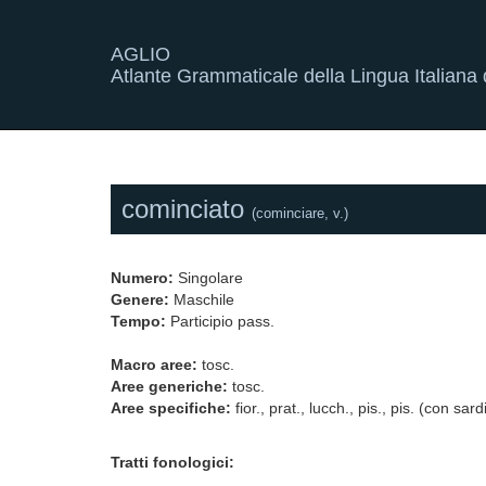
AGLIO
Atlante Grammaticale della Lingua Italiana d
cominciato
(cominciare, v.)
Numero:
Singolare
Genere:
Maschile
Tempo:
Participio pass.
Macro aree:
tosc.
Aree generiche:
tosc.
Aree specifiche:
fior., prat., lucch., pis., pis. (con sar
Tratti fonologici: