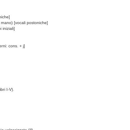
niche]
o, mano) [vocali postoniche]
iniziali]
ni: cons. + j]
bri I-V).