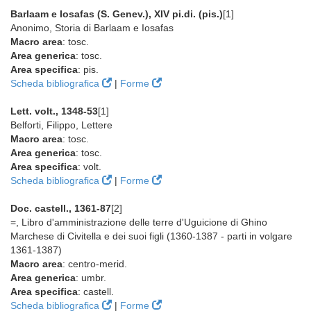
Barlaam e Iosafas (S. Genev.), XIV pi.di. (pis.)
[1]
Anonimo, Storia di Barlaam e Iosafas
Macro area
: tosc.
Area generica
: tosc.
Area specifica
: pis.
Scheda bibliografica
|
Forme
Lett. volt., 1348-53
[1]
Belforti, Filippo, Lettere
Macro area
: tosc.
Area generica
: tosc.
Area specifica
: volt.
Scheda bibliografica
|
Forme
Doc. castell., 1361-87
[2]
=, Libro d'amministrazione delle terre d'Uguicione di Ghino
Marchese di Civitella e dei suoi figli (1360-1387 - parti in volgare
1361-1387)
Macro area
: centro-merid.
Area generica
: umbr.
Area specifica
: castell.
Scheda bibliografica
|
Forme