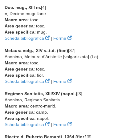
Doc. mug., XIII m.
[4]
=, Decime mugellane
Macro area
: tosc.
Area generica
: tosc.
Area specifica
: mug.
Scheda bibliografica
|
Forme
Metaura volg., XIV s.-t.d. (fior.)
[37]
Anonimo, Metaura d'Aristotile [volgarizzata] (La)
Macro area
: tosc.
Area generica
: tosc.
Area specifica
: fior.
Scheda bibliografica
|
Forme
Regimen Sanitatis, XIII/XIV (napol.)
[3]
Anonimo, Regimen Sanitatis
Macro area
: centro-merid.
Area generica
: camp.
Area specifica
: napol.
Scheda bibliografica
|
Forme
Ricette di Ruberto Bernardi, 1364 (fior.)
[6]