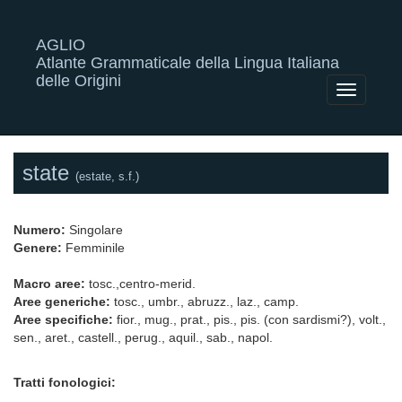
AGLIO
Atlante Grammaticale della Lingua Italiana
delle Origini
Toggle
navigatio
state
(estate, s.f.)
Numero:
Singolare
Genere:
Femminile
Macro aree:
tosc.,centro-merid.
Aree generiche:
tosc., umbr., abruzz., laz., camp.
Aree specifiche:
fior., mug., prat., pis., pis. (con sardismi?), volt.,
sen., aret., castell., perug., aquil., sab., napol.
Tratti fonologici: