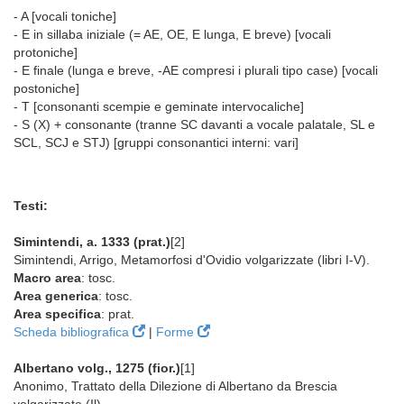
- A [vocali toniche]
- E in sillaba iniziale (= AE, OE, E lunga, E breve) [vocali
protoniche]
- E finale (lunga e breve, -AE compresi i plurali tipo case) [vocali
postoniche]
- T [consonanti scempie e geminate intervocaliche]
- S (X) + consonante (tranne SC davanti a vocale palatale, SL e
SCL, SCJ e STJ) [gruppi consonantici interni: vari]
Testi:
Simintendi, a. 1333 (prat.)
[2]
Simintendi, Arrigo, Metamorfosi d'Ovidio volgarizzate (libri I-V).
Macro area
: tosc.
Area generica
: tosc.
Area specifica
: prat.
Scheda bibliografica
|
Forme
Albertano volg., 1275 (fior.)
[1]
Anonimo, Trattato della Dilezione di Albertano da Brescia