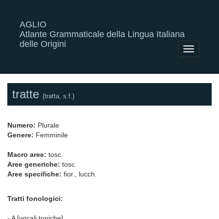
AGLIO
Atlante Grammaticale della Lingua Italiana
delle Origini
Toggle
navigatio
tratte
(tratta, s.f.)
Numero:
Plurale
Genere:
Femminile
Macro aree:
tosc.
Aree generiche:
tosc.
Aree specifiche:
fior., lucch.
Tratti fonologici:
- A [vocali toniche]