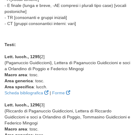
- E finale (lunga e breve, -AE compresi i plurali tipo case) [vocali
postoniche]
- TR [consonanti e gruppi iniziali]
- CT [gruppi consonantici interni: vari]
Testi:
Lett. lucch., 1295
[2]
{Paganuccio Guidiccioni}, Lettera di Paganuccio Guidiccioni e soci
a Orlandino di Poggio e Federico Mingogi
Macro area
: tosc.
Area generica
: tosc.
Area specifica
: lucch.
Scheda bibliografica
|
Forme
Lett. lucch., 1296
[3]
{Riccardo di Paganuccio Guidiccioni, Lettera di Riccardo
Guidiccioni e soci a Orlandino di Poggio, Tommasino Guidiccioni e
Federico Mingogi
Macro area
: tosc.