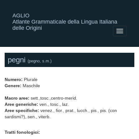
AGLIO
Atlante Grammaticale della Lingua Italiana
delle Origini
Toggle
navigatio
pegni
(pegno, s.m.)
Numero:
Plurale
Genere:
Maschile
Macro aree:
sett.,tosc.,centro-merid.
Aree generiche:
ven., tosc., laz.
Aree specifiche:
venez., fior., prat., lucch., pis., pis. (con
sardismi?), sen., viterb.
Tratti fonologici: