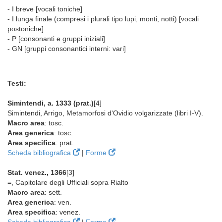
- I breve [vocali toniche]
- I lunga finale (compresi i plurali tipo lupi, monti, notti) [vocali
postoniche]
- P [consonanti e gruppi iniziali]
- GN [gruppi consonantici interni: vari]
Testi:
Simintendi, a. 1333 (prat.)
[4]
Simintendi, Arrigo, Metamorfosi d'Ovidio volgarizzate (libri I-V).
Macro area
: tosc.
Area generica
: tosc.
Area specifica
: prat.
Scheda bibliografica
|
Forme
Stat. venez., 1366
[3]
=, Capitolare degli Ufficiali sopra Rialto
Macro area
: sett.
Area generica
: ven.
Area specifica
: venez.