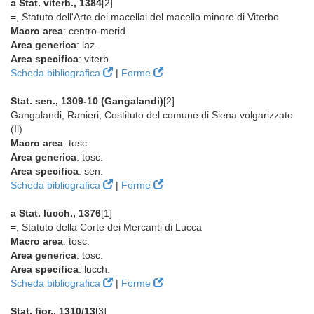
a Stat. viterb., 1384
[2]
=, Statuto dell'Arte dei macellai del macello minore di Viterbo
Macro area
: centro-merid.
Area generica
: laz.
Area specifica
: viterb.
Scheda bibliografica
|
Forme
Stat. sen., 1309-10 (Gangalandi)
[2]
Gangalandi, Ranieri, Costituto del comune di Siena volgarizzato
(Il)
Macro area
: tosc.
Area generica
: tosc.
Area specifica
: sen.
Scheda bibliografica
|
Forme
a Stat. lucch., 1376
[1]
=, Statuto della Corte dei Mercanti di Lucca
Macro area
: tosc.
Area generica
: tosc.
Area specifica
: lucch.
Scheda bibliografica
|
Forme
Stat. fior., 1310/13
[3]