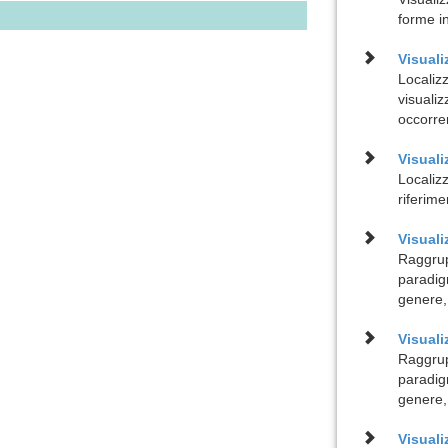
forme i
Visuali
Localiz
visualiz
occorre
Visuali
Localizz
riferime
Visual
Raggrup
paradig
genere,
Visuali
Raggrup
paradig
genere,
Visual