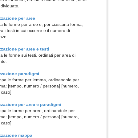
ndividuate.
zzazione per
aree
za le forme per aree e, per ciascuna forma,
za i testi in cui occorre e il numero di
nze.
zzazione per
aree e testi
a le forme sui testi, ordinati per area di
nto.
izzazione
paradigmi
pa le forme per lemma, ordinandole per
ma: [tempo, numero / persona] [numero,
 caso]
zzazione per
aree e paradigmi
pa le forme per aree, ordinandole per
ma: [tempo, numero / persona] [numero,
 caso]
izzazione
mappa