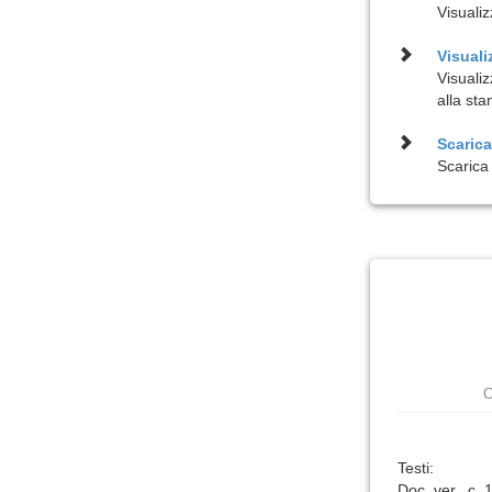
Visualiz
Visuali
Visuali
alla st
Scarica 
Scarica 
C
Testi:
Doc. ver., c. 