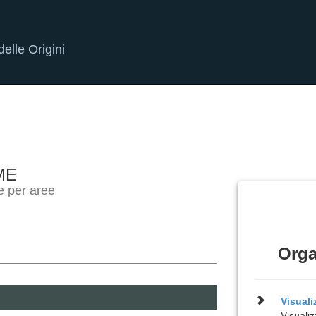
elle Origini
ME
e per aree
Orga
Visual
Visualiz