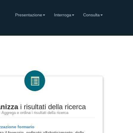
Presentazione
Interroga
Consulta
nizza
i risultati della ricerca
Aggrega e ordina i risultati della ricerca
izzazione
formario
za il formario, ordinato alfabeticamente, delle