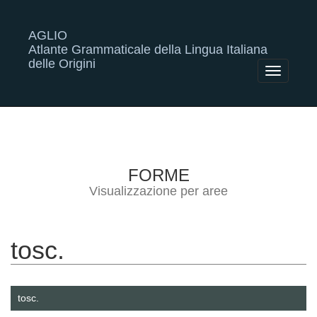
AGLIO
Atlante Grammaticale della Lingua Italiana
delle Origini
Toggle
navigatio
FORME
Visualizzazione per aree
tosc.
tosc.