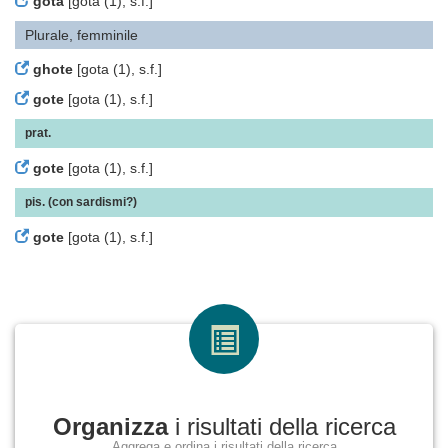
gota
[gota (1), s.f.]
Plurale, femminile
ghote
[gota (1), s.f.]
gote
[gota (1), s.f.]
prat.
gote
[gota (1), s.f.]
pis. (con sardismi?)
gote
[gota (1), s.f.]
Organizza
i risultati della ricerca
Aggrega e ordina i risultati della ricerca