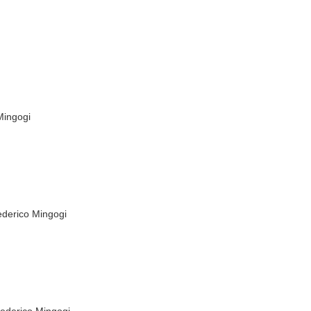
Mingogi
ederico Mingogi