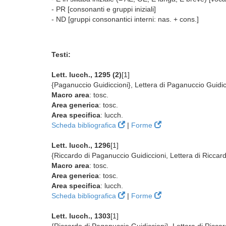
- PR [consonanti e gruppi iniziali]
- ND [gruppi consonantici interni: nas. + cons.]
Testi:
Lett. lucch., 1295 (2)
[1]
{Paganuccio Guidiccioni}, Lettera di Paganuccio Guidi
Macro area
: tosc.
Area generica
: tosc.
Area specifica
: lucch.
Scheda bibliografica
|
Forme
Lett. lucch., 1296
[1]
{Riccardo di Paganuccio Guidiccioni, Lettera di Riccar
Macro area
: tosc.
Area generica
: tosc.
Area specifica
: lucch.
Scheda bibliografica
|
Forme
Lett. lucch., 1303
[1]