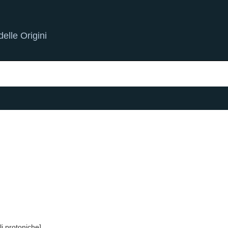
elle Origini
li protoniche]