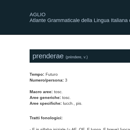
AGLIO
Atlante Grammaticale della Lingua Italiana d
prenderae
(prèndere, v.)
Tempo:
Futuro
Numero/persona:
3
Macro aree:
tosc.
Aree generiche:
tosc.
Aree specifiche:
lucch., pis.
Tratti fonologici:
- E in sillaba iniziale (= AE, OE, E lunga, E breve) [voca