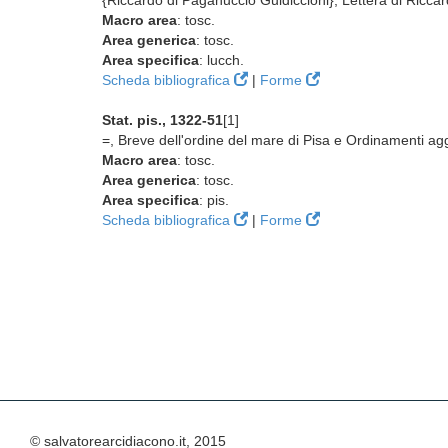
{Riccardo di Paganuccio Guidiccioni}, Lettera di Ricca
Macro area
: tosc.
Area generica
: tosc.
Area specifica
: lucch.
Scheda bibliografica
|
Forme
Stat. pis., 1322-51
[1]
=, Breve dell'ordine del mare di Pisa e Ordinamenti agg
Macro area
: tosc.
Area generica
: tosc.
Area specifica
: pis.
Scheda bibliografica
|
Forme
© salvatorearcidiacono.it, 2015