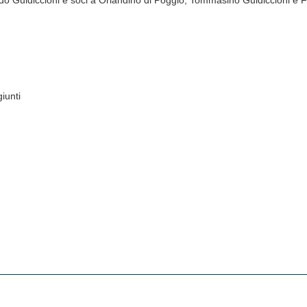
rdo Guidiccioni e soci a Orlandino di Poggio, Tommasino Guidiccioni e 
iunti