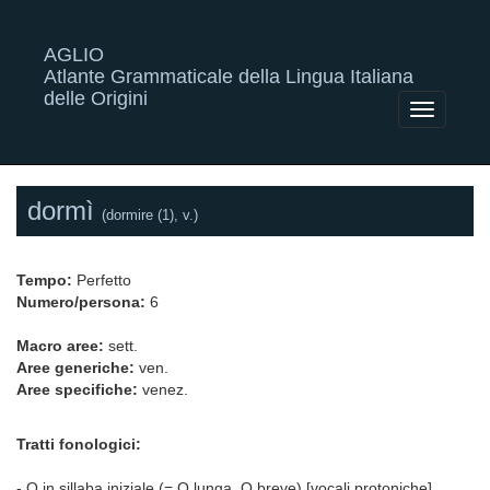
AGLIO
Atlante Grammaticale della Lingua Italiana
delle Origini
Toggle
navigatio
dormì
(dormire (1), v.)
Tempo:
Perfetto
Numero/persona:
6
Macro aree:
sett.
Aree generiche:
ven.
Aree specifiche:
venez.
Tratti fonologici:
- O in sillaba iniziale (= O lunga, O breve) [vocali protoniche]