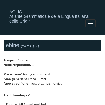
AGLIO
Atlante Grammaticale della Lingua Italiana
delle Origini
Toggle
navigatio
ebine
(avere (1), v.)
Tempo:
Perfetto
Numero/persona:
1
Macro aree:
tosc.,centro-merid.
Aree generiche:
tosc., umbr.
Aree specifiche:
fior., prat., pis., orviet.
Tratti fonologici:
- E breve, AE [vocali toniche]