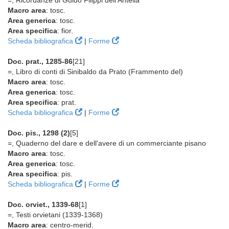
=, Ricordanze di Guido Filippi dell'Antella
Macro area
: tosc.
Area generica
: tosc.
Area specifica
: fior.
Scheda bibliografica
|
Forme
Doc. prat., 1285-86
[21]
=, Libro di conti di Sinibaldo da Prato (Frammento del)
Macro area
: tosc.
Area generica
: tosc.
Area specifica
: prat.
Scheda bibliografica
|
Forme
Doc. pis., 1298 (2)
[5]
=, Quaderno del dare e dell'avere di un commerciante pisano
Macro area
: tosc.
Area generica
: tosc.
Area specifica
: pis.
Scheda bibliografica
|
Forme
Doc. orviet., 1339-68
[1]
=, Testi orvietani (1339-1368)
Macro area
: centro-merid.