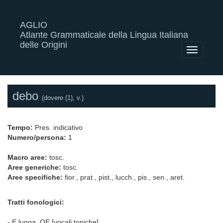
AGLIO
Atlante Grammaticale della Lingua Italiana
delle Origini
Toggle
navigatio
debo
(dovere (1), v.)
Tempo:
Pres. indicativo
Numero/persona:
1
Macro aree:
tosc.
Aree generiche:
tosc.
Aree specifiche:
fior., prat., pist., lucch., pis., sen., aret.
Tratti fonologici:
- E lunga, OE [vocali toniche]