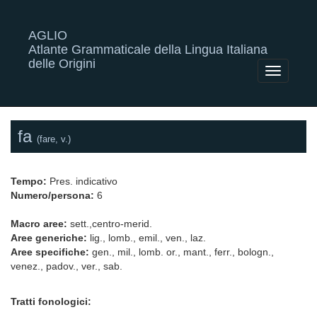
AGLIO
Atlante Grammaticale della Lingua Italiana
delle Origini
Toggle
navigatio
fa
(fare, v.)
Tempo:
Pres. indicativo
Numero/persona:
6
Macro aree:
sett.,centro-merid.
Aree generiche:
lig., lomb., emil., ven., laz.
Aree specifiche:
gen., mil., lomb. or., mant., ferr., bologn.,
venez., padov., ver., sab.
Tratti fonologici: