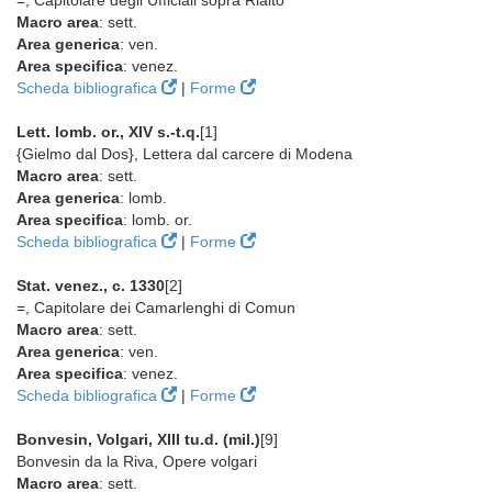
=, Capitolare degli Ufficiali sopra Rialto
Macro area
: sett.
Area generica
: ven.
Area specifica
: venez.
Scheda bibliografica
|
Forme
Lett. lomb. or., XIV s.-t.q.
[1]
{Gielmo dal Dos}, Lettera dal carcere di Modena
Macro area
: sett.
Area generica
: lomb.
Area specifica
: lomb. or.
Scheda bibliografica
|
Forme
Stat. venez., c. 1330
[2]
=, Capitolare dei Camarlenghi di Comun
Macro area
: sett.
Area generica
: ven.
Area specifica
: venez.
Scheda bibliografica
|
Forme
Bonvesin, Volgari, XIII tu.d. (mil.)
[9]
Bonvesin da la Riva, Opere volgari
Macro area
: sett.