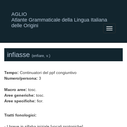
AGLIO
Atlante Grammaticale della Lingua Italiana
delle Origini
Toggle
navigatio
infiasse
(enfiare, v.)
Tempo:
Continuatori del ppf congiuntivo
Numero/persona:
3
Macro aree:
tosc.
Aree generiche:
tosc.
Aree specifiche:
fior.
Tratti fonologici:
- I breve in sillaba iniziale [vocali protoniche]