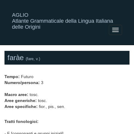
AGLIO
Atlante Grammaticale della Lingua Italiana
delle Origini
Toggle
navigatio
faràe
(fare, v.)
Tempo:
Futuro
Numero/persona:
3
Macro aree:
tosc.
Aree generiche:
tosc.
Aree specifiche:
fior., pis., sen.
Tratti fonologici:
- F [consonanti e gruppi iniziali]