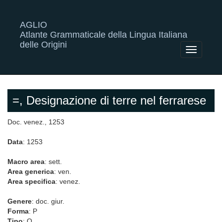
AGLIO
Atlante Grammaticale della Lingua Italiana
delle Origini
Toggle
navigatio
=, Designazione di terre nel ferrarese
Doc. venez., 1253
Data
: 1253
Macro area
: sett.
Area generica
: ven.
Area specifica
: venez.
Genere
: doc. giur.
Forma
: P
Tipo
: O