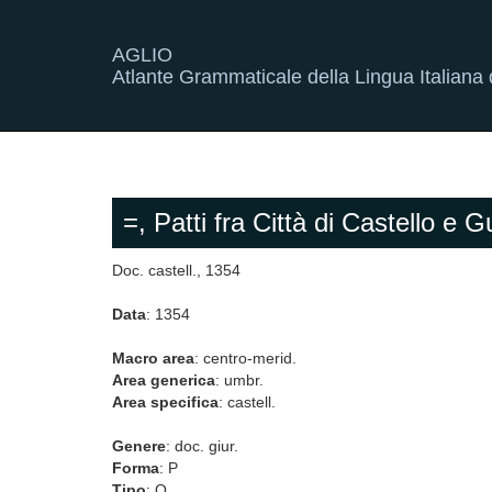
AGLIO
Atlante Grammaticale della Lingua Italiana d
=, Patti fra Città di Castello e 
Doc. castell., 1354
Data
: 1354
Macro area
: centro-merid.
Area generica
: umbr.
Area specifica
: castell.
Genere
: doc. giur.
Forma
: P
Tipo
: O