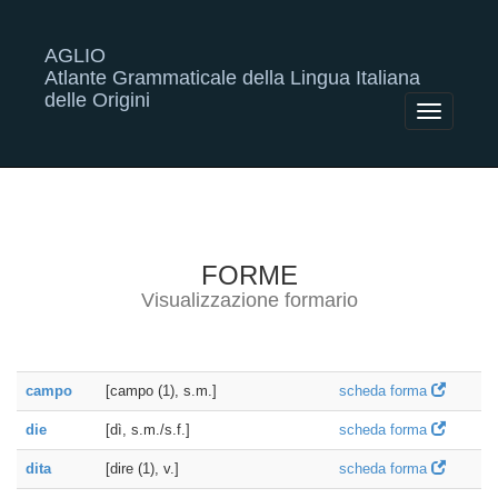
AGLIO
Atlante Grammaticale della Lingua Italiana
delle Origini
Toggle
navigatio
FORME
Visualizzazione formario
campo
[campo (1), s.m.]
scheda forma
die
[dì, s.m./s.f.]
scheda forma
dita
[dire (1), v.]
scheda forma