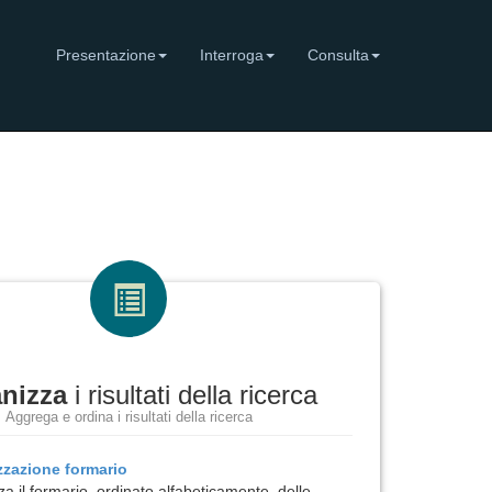
Presentazione
Interroga
Consulta
nizza
i risultati della ricerca
Aggrega e ordina i risultati della ricerca
izzazione
formario
za il formario, ordinato alfabeticamente, delle