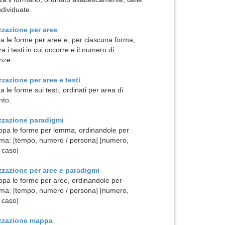
ndividuate.
zzazione per
aree
za le forme per aree e, per ciascuna forma,
za i testi in cui occorre e il numero di
nze.
zzazione per
aree e testi
a le forme sui testi, ordinati per area di
nto.
izzazione
paradigmi
pa le forme per lemma, ordinandole per
ma: [tempo, numero / persona] [numero,
 caso]
zzazione per
aree e paradigmi
pa le forme per aree, ordinandole per
ma: [tempo, numero / persona] [numero,
 caso]
izzazione
mappa