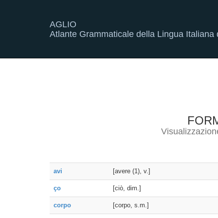
AGLIO
Atlante Grammaticale della Lingua Italiana d
FOR
Visualizzazion
avi
[avere (1), v.]
ço
[ciò, dim.]
corpo
[corpo, s.m.]