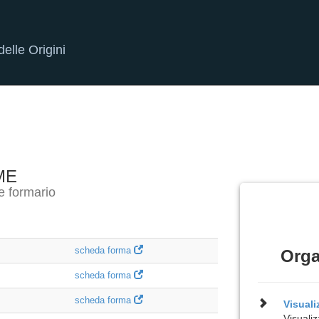
elle Origini
ME
e formario
scheda forma
Orga
scheda forma
scheda forma
Visual
Visualiz