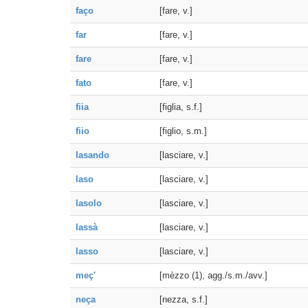
faço
[fare, v.]
far
[fare, v.]
fare
[fare, v.]
fato
[fare, v.]
fiia
[figlia, s.f.]
fiio
[figlio, s.m.]
lasando
[lasciare, v.]
laso
[lasciare, v.]
lasolo
[lasciare, v.]
lassà
[lasciare, v.]
lasso
[lasciare, v.]
meç'
[mèzzo (1), agg./s.m./avv.]
neça
[nezza, s.f.]