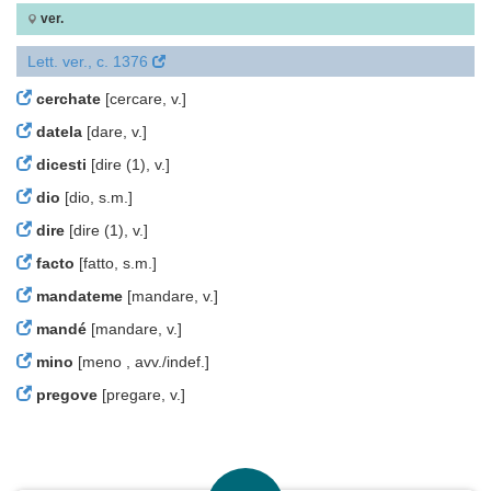
ver.
Lett. ver., c. 1376
cerchate
[cercare, v.]
datela
[dare, v.]
dicesti
[dire (1), v.]
dio
[dio, s.m.]
dire
[dire (1), v.]
facto
[fatto, s.m.]
mandateme
[mandare, v.]
mandé
[mandare, v.]
mino
[meno , avv./indef.]
pregove
[pregare, v.]