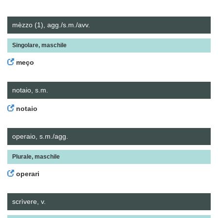
mèzzo (1), agg./s.m./avv.
Singolare, maschile
meço
notaio, s.m.
notaio
operaio, s.m./agg.
Plurale, maschile
operari
scrìvere, v.