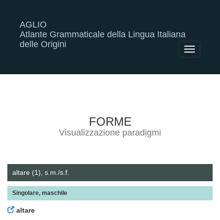
AGLIO
Atlante Grammaticale della Lingua Italiana
delle Origini
Toggle
navigatio
FORME
Visualizzazione paradigmi
altare (1), s.m./s.f.
Singolare, maschile
altare