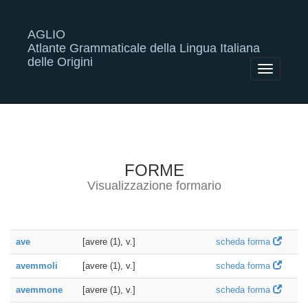
AGLIO
Atlante Grammaticale della Lingua Italiana
delle Origini
Toggle
navigatio
FORME
Visualizzazione formario
ave
[avere (1), v.]
scheda forma
avemmoli
[avere (1), v.]
scheda forma
avemmone
[avere (1), v.]
scheda forma