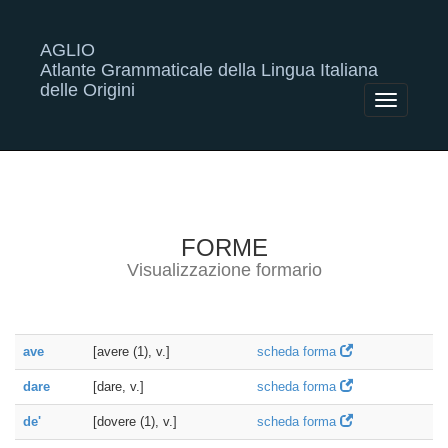
AGLIO
Atlante Grammaticale della Lingua Italiana
delle Origini
Toggle
navigatio
FORME
Visualizzazione formario
ave
[avere (1), v.]
scheda forma
dare
[dare, v.]
scheda forma
de'
[dovere (1), v.]
scheda forma